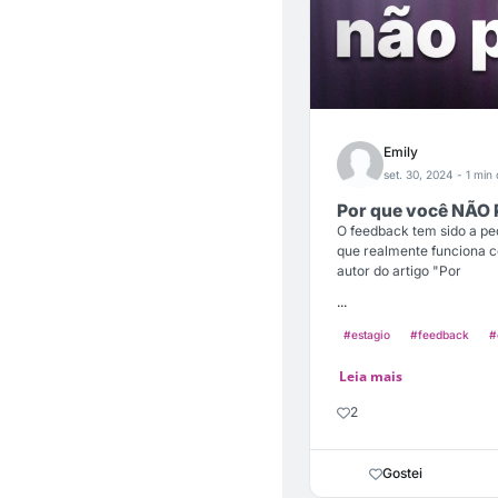
Emily
set. 30, 2024
- 1 min 
Por que você NÃO
O feedback tem sido a pe
que realmente funciona 
autor do artigo "Por
...
#estagio
#feedback
#
Leia mais
2
Gostei