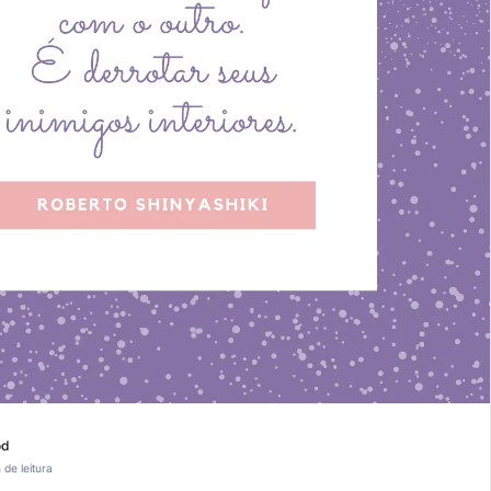
od
 de leitura