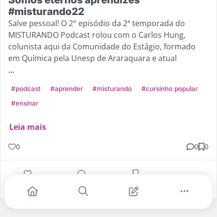
#misturando22
Salve pessoal! O 2° episódio da 2ª temporada do
MISTURANDO Podcast rolou com o Carlos Hung,
colunista aqui da Comunidade do Estágio, formado
em Química pela Unesp de Araraquara e atual
...
#podcast
#aprender
#misturando
#cursinho popular
#ensinar
Leia mais
0
0
0
Gostei
Comentar
Salvar