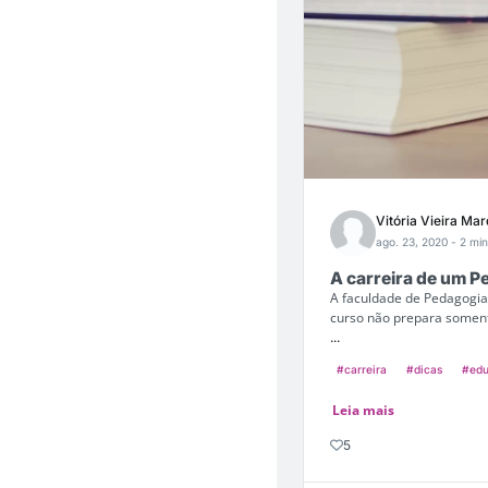
Vitória Vieira Ma
ago. 23, 2020
- 2 min
A carreira de um 
A faculdade de Pedagogia
curso não prepara soment
...
#carreira
#dicas
#ed
Leia mais
5