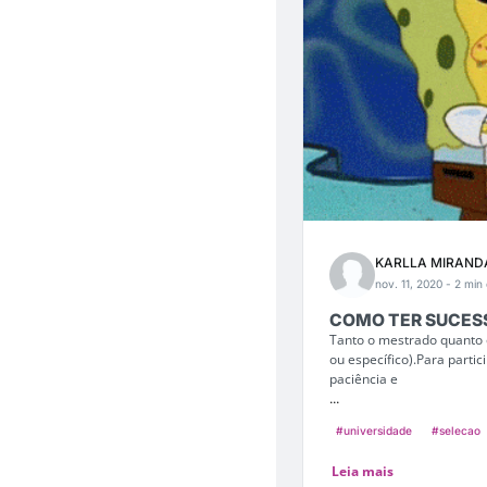
KARLLA MIRAND
nov. 11, 2020
- 2 min 
COMO TER SUCESS
Tanto o mestrado quanto 
ou específico).Para partic
paciência e
...
#universidade
#selecao
Leia mais