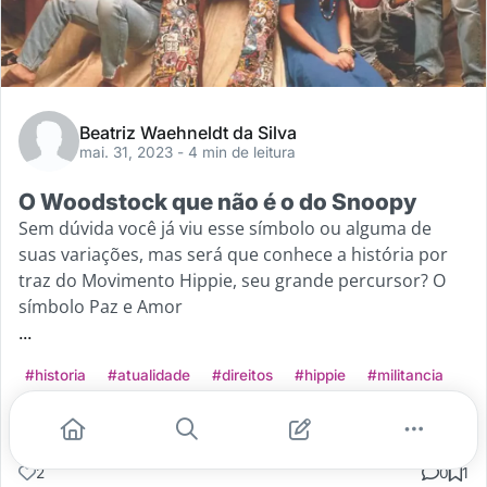
Beatriz Waehneldt da Silva
mai. 31, 2023
- 4 min de leitura
O Woodstock que não é o do Snoopy
Sem dúvida você já viu esse símbolo ou alguma de
suas variações, mas será que conhece a história por
traz do Movimento Hippie, seu grande percursor? O
símbolo Paz e Amor
...
#historia
#atualidade
#direitos
#hippie
#militancia
Leia mais
2
0
1