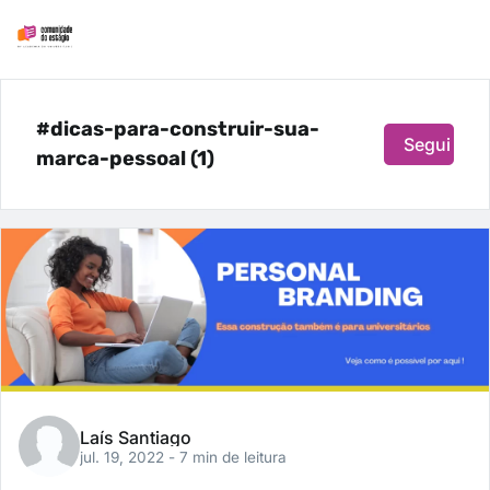
#dicas-para-construir-sua-
Seguir
marca-pessoal (1)
Laís Santiago
jul. 19, 2022
- 7 min de leitura