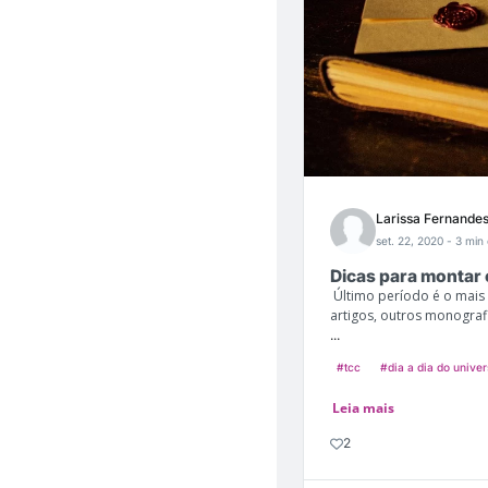
Larissa Fernande
set. 22, 2020
- 3 min 
Dicas para montar
Último período é o mais 
artigos, outros monografi
...
#tcc
#dia a dia do univer
Leia mais
2