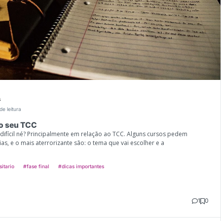
s
de leitura
 o seu TCC
difícil né? Principalmente em relação ao TCC. Alguns cursos pedem
as, e o mais aterrorizante são: o tema que vai escolher e a
sitario
#fase final
#dicas importantes
1
0