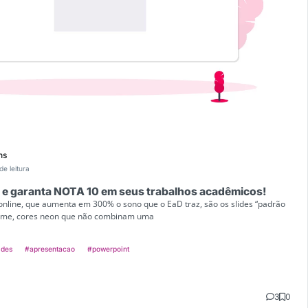
ns
de leitura
S e garanta NOTA 10 em seus trabalhos acadêmicos!
online, que aumenta em 300% o sono que o EaD traz, são os slides “padrão
norme, cores neon que não combinam uma
ides
#apresentacao
#powerpoint
3
0