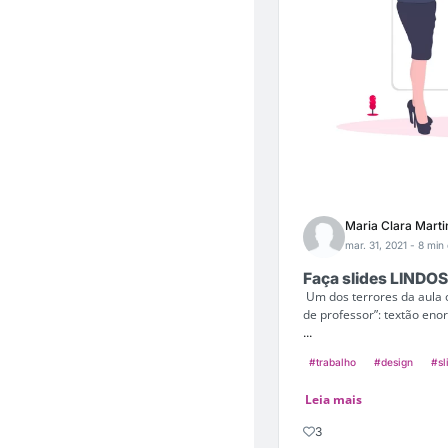
Maria Clara Marti
mar. 31, 2021
- 8 min 
Faça slides LINDO
Um dos terrores da aula 
de professor”: textão e
...
#trabalho
#design
#sl
Leia mais
3