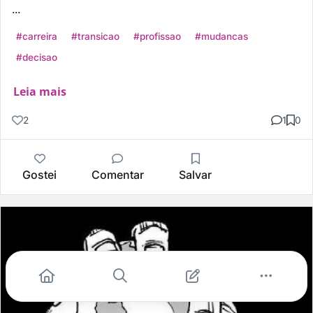
...
#carreira
#transicao
#profissao
#mudancas
#decisao
Leia mais
2
1
0
Gostei
Comentar
Salvar