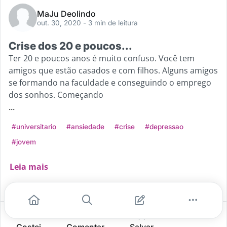
MaJu Deolindo
out. 30, 2020
- 3 min de leitura
Crise dos 20 e poucos...
Ter 20 e poucos anos é muito confuso. Você tem
amigos que estão casados e com filhos. Alguns amigos
se formando na faculdade e conseguindo o emprego
dos sonhos. Começando
...
#universitario
#ansiedade
#crise
#depressao
#jovem
Leia mais
8
3
1
Gostei
Comentar
Salvar