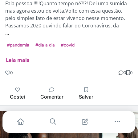
Fala pessoal!!!!!Quanto tempo né?!?! Dei uma sumida
mas agora estou de volta.Volto com essa questão,
pelo simples fato de estar vivendo nesse momento.
Passamos 2020 ouvindo falar do Coronavírus, da
...
#pandemia
#dia a dia
#covid
Leia mais
0
0
0
Gostei
Comentar
Salvar