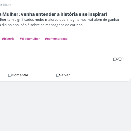
e leitura
a Mulher: venha entender a história e se inspirar!
ulher tem significados muito maiores que imaginamos, vai além de ganhar
m dia no ano, não é sobre as mensagens de carinho
#historia
#diadamulher
#comemoracao
2
0
Comentar
Salvar