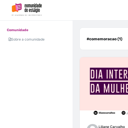
Comunidade
#comemoracao (1)
Sobre a comunidade
Liliane Carvalho