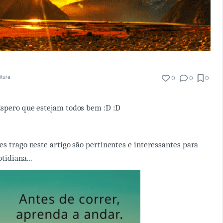
itura
0
0
0
Espero que estejam todos bem :D :D
es trago neste artigo são pertinentes e interessantes para
tidiana...