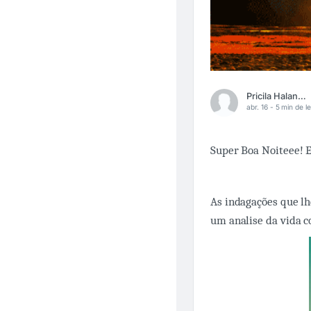
Pricila Halana Melchior
abr. 16 -
5 min de le
Super Boa Noiteee! 
As indagações que lh
um analise da vida co