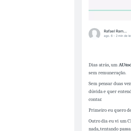
Rafael Ramos
ago. 6 -
2 min de le
Dias atrás, um
AUto
sem remuneração.
Sem pensar duas veze
dúvida e quer entend
contar.
Primeiro eu quero de
Outro dia eu vi um C
nada, tentando passa