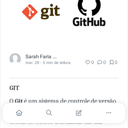
Sarah Faria Rezende
0
0
0
mar. 29 -
5 min de leitura
GIT
O
Git
é um sistema de controle de versão
de software, que permite que
desenvolvedores trabalhem em um