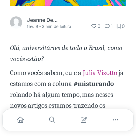
Jeanne Delava
0
1
0
fev. 9 -
3 min de leitura
Olá, universitáries de todo o Brasil, como
vocês estão?
Como vocês sabem, eu e a
Julia Vizotto
já
estamos com a coluna
#misturando
rolando há algum tempo, mas nesses
novos artigos estamos trazendo os
insights das
conversas que estão se
tornando episódios de nosso podcast
.