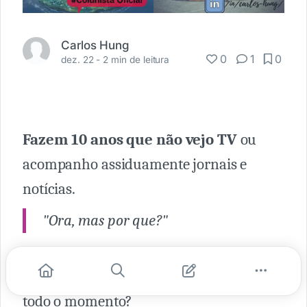
Carlos Hung
0
1
0
dez. 22 -
2 min de leitura
Fazem 10 anos que não vejo TV
ou
acompanho assiduamente jornais e
notícias.
"Ora, mas por que?"
Já parou para pensar
o quanto de
notícias negativas são propagadas
a
todo o momento?