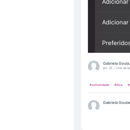
Gabrie
jan. 25 -
1 min de le
#comunidade
#dica
#
Gabriela Goula