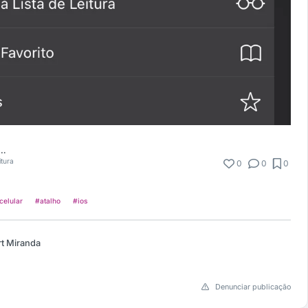
la Goulart Miranda
itura
0
0
0
celular
#atalho
#ios
rt Miranda
Denunciar publicação