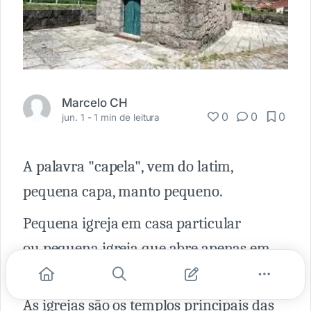
Marcelo CH
0
0
0
jun. 1 -
1 min de leitura
A palavra "capela", vem do latim,
pequena capa, manto pequeno.
Pequena igreja em casa particular
ou pequena igreja que abre apenas em
determinados dias do ano.
As igrejas são os templos principais das