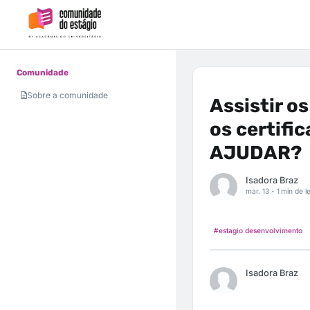
Comunidade
Sobre a comunidade
Assistir os
os certif
AJUDAR?
Isadora Braz
mar. 13 -
1 min de le
#estagio desenvolvimento
Isadora Braz