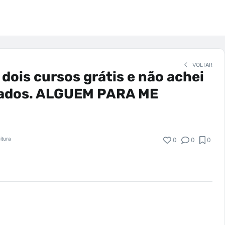
VOLTAR
 dois cursos grátis e não achei
icados. ALGUEM PARA ME
itura
0
0
0