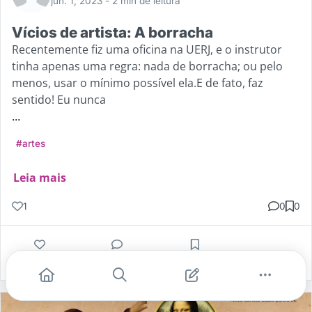
jun. 1, 2023
- 2 min de leitura
Vícios de artista: A borracha
Recentemente fiz uma oficina na UERJ, e o instrutor
tinha apenas uma regra: nada de borracha; ou pelo
menos, usar o mínimo possível ela.E de fato, faz
sentido! Eu nunca
...
#artes
Leia mais
1
0
0
Gostei
Comentar
Salvar