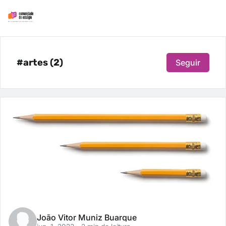
#artes (2)
Seguir
João Vitor Muniz Buarque