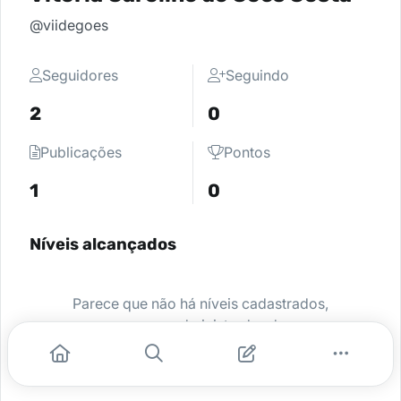
@viidegoes
Seguidores
Seguindo
2
0
Publicações
Pontos
1
0
Níveis alcançados
Parece que não há níveis cadastrados,
peça para o administrador da sua
comunidade ativar e comece a se
destacar.