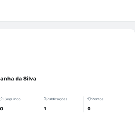
danha da Silva
Seguindo
Publicações
Pontos
0
1
0