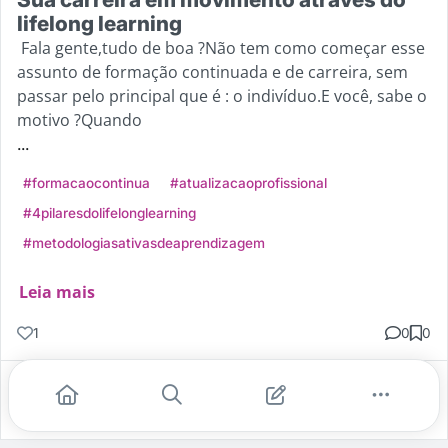
lifelong learning
Fala gente,tudo de boa ?Não tem como começar esse
assunto de formação continuada e de carreira, sem
passar pelo principal que é : o indivíduo.E você, sabe o
motivo ?Quando
...
#formacaocontinua
#atualizacaoprofissional
#4pilaresdolifelonglearning
#metodologiasativasdeaprendizagem
Leia mais
1
0
0
Gostei
Comentar
Salvar