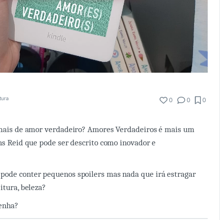
tura
0
0
0
e mais de amor verdadeiro? Amores Verdadeiros é mais um
ins Reid que pode ser descrito como inovador e
pode conter pequenos spoilers mas nada que irá estragar
itura, beleza?
enha?