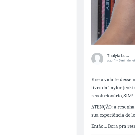
Thalyta Lucena
ago. 1 -
6 min de lei
E se a vida te dess
livro da Taylor Jenk
revolucionário, SIM!
ATENÇÃO: a resenha 
sua experiência de le
Então… Bora pra res