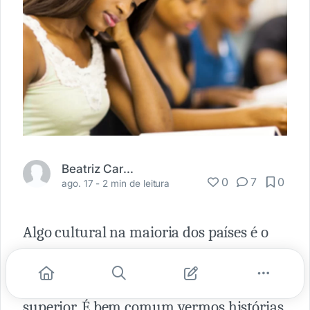
Beatriz Carvalho
0
7
0
ago. 17 -
2 min de leitura
Algo cultural na maioria dos países é o
incentivo que se tem a educação e suas
bases, principalmente a educação
superior. É bem comum vermos histórias