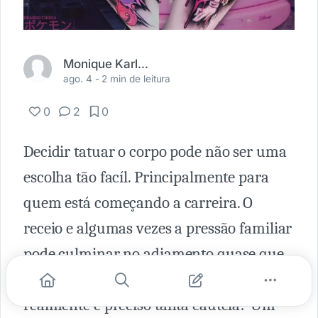
Monique Karla Carvalho
ago. 4 -
2 min de leitura
0
2
0
Decidir tatuar o corpo pode não ser uma
escolha tão facíl. Principalmente para
quem está começando a carreira. O
receio e algumas vezes a pressão familiar
pode culminar no adiamento quase que
irrevogável do sonho. Mas será que
realmente é preciso tanta cautela? Um