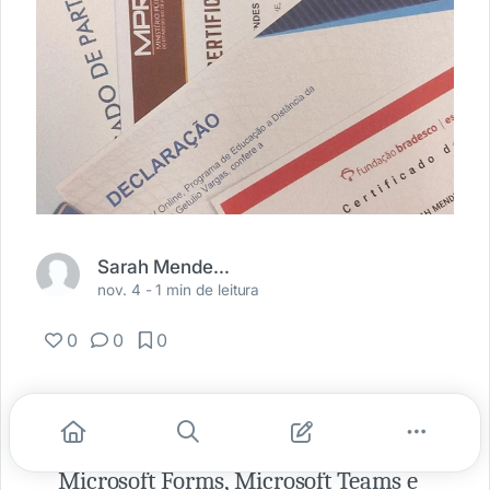
Sarah Mendes Nogueira
nov. 4 -
1 min de leitura
0
0
0
Aperfeiçoamento em Office 365 nas
ferramentas OneDrive, SharePoint,
Microsoft Forms, Microsoft Teams e