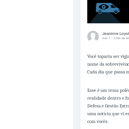
mar. 1 -
3 min de lei
Você toparia ser vig
nome da sobrevivênc
Cada dia que passa 
Esse é um tema polê
realidade dentro e f
Defesa e Gestão Estr
uma notícia que vi 
com vocês.