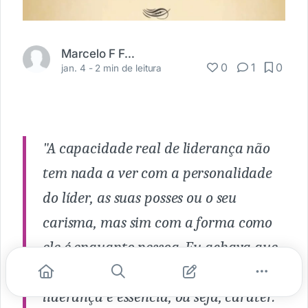
Marcelo F Fortunato Jr
0
1
0
jan. 4 -
2 min de leitura
"A capacidade real de liderança não
tem nada a ver com a personalidade
do líder, as suas posses ou o seu
carisma, mas sim com a forma como
ele é enquanto pessoa. Eu achava que
liderança era estilo, mas agora sei que
liderança é essência, ou seja, caráter. "