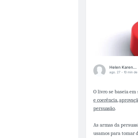
Helen Karen Souza
ago. 27 -
10 min de 
O livro se baseia em 
e coerência
,
aprovaçã
persuasão
.
As armas da persuasã
usamos para tomar d