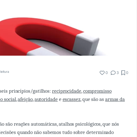
leitura
0
3
0
seis princípios/gatilhos:
reciprocidade
,
compromisso
o social
,
afeição
,
autoridade
e
escassez
, que são as
armas da
o são reações automáticas, atalhos psicológicos, que nós
ecisões quando não sabemos tudo sobre determinado