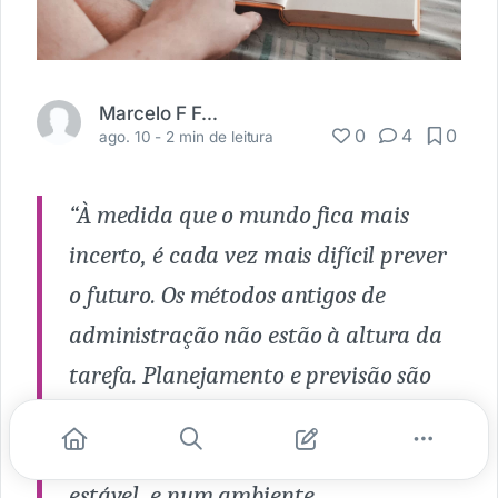
Marcelo F Fortunato Jr
0
4
0
ago. 10 -
2 min de leitura
“À medida que o mundo fica mais
incerto, é cada vez mais difícil prever
o futuro. Os métodos antigos de
administração não estão à altura da
tarefa. Planejamento e previsão são
precisos apenas quando baseados
num histórico operacional longo e
estável, e num ambiente