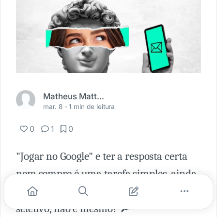
Matheus Mattos Pinheiro
mar. 8 -
1 min de leitura
0
1
0
"Jogar no Google" e ter a resposta certa
nem sempre é uma tarefa simples, ainda
mais quando o assunto é processo
seletivo, não é mesmo? 🔎