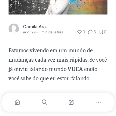
Camila Araujo
0
6
0
ago. 29 -
1 min de leitura
Estamos vivendo em um mundo de
mudanças cada vez mais rápidas. Se você
já ouviu falar do mundo
VUCA
então
você sabe do que eu estou falando.
Ultimamente escuto muito as pessoas
falarem sobre as profissões que existiam