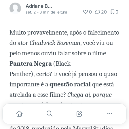
Adriane Barbosa
0
20
0
set. 2 -
3 min de leitura
Muito provavelmente, após o falecimento
do ator
Chadwick Boseman
, você viu ou
pelo menos ouviu falar sobre o filme
Pantera Negra
(Black
Panther), certo? E você já pensou o quão
importante é a
questão racial
que está
atrelada a esse filme?
Chega aí, porque
precisamos falar sobre isso!
Pantera Negra é um filme de super-herói,
de 2018, produzido pela Marvel Studios.