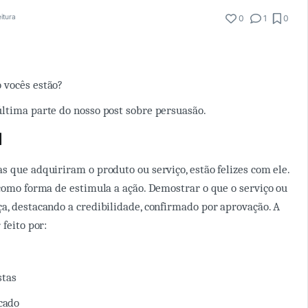
eitura
0
1
0
 vocês estão?
ltima parte do nosso post sobre persuasão.
l
s que adquiriram o produto ou serviço, estão felizes com ele.
como forma de estimula a ação. Demostrar o que o serviço ou
a, destacando a credibilidade, confirmado por aprovação. A
 feito por:
stas
cado