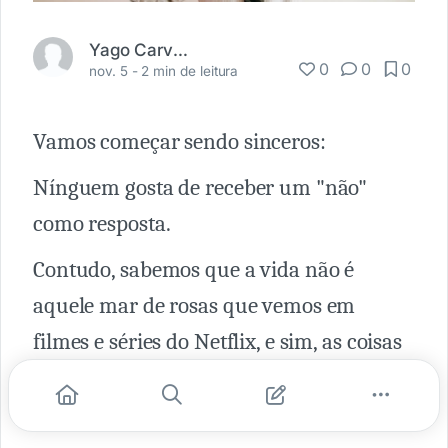
Yago Carvalho
0
0
0
nov. 5 -
2 min de leitura
Vamos começar sendo sinceros:
Nínguem gosta de receber um "não"
como resposta.
Contudo, sabemos que a vida não é
aquele mar de rosas que vemos em
filmes e séries do Netflix, e sim, as coisas
vão dar errado, a gente vai se chatear e a
gente vai receber muito "não".