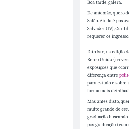
Boa tarde, galera.
De antemão, quero de
Salão. Ainda é possív
Salvador (19), Curit
requerer os ingress
Dito isto, na edição 
Reino Unido (na verd
exposições que ocorr
diferença entre
poli
para estudo e sobre 
forma mais detalhada
Mas antes disto, que
muito grande de est
graduação buscando 
pós graduação (com 