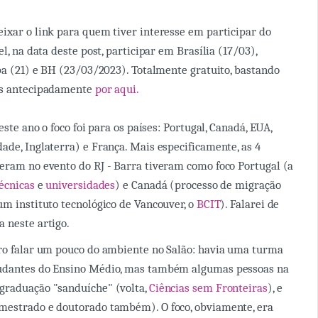
ixar o link para quem tiver interesse em participar do
el, na data deste post, participar em Brasília (17/03),
iba (21) e BH (23/03/2023). Totalmente gratuito, bastando
os antecipadamente
por aqui.
deste ano o foco foi para os países: Portugal, Canadá, EUA,
ade, Inglaterra) e França. Mais especificamente, as 4
eram no evento do RJ - Barra tiveram como foco Portugal (a
técnicas
e
universidades
) e Canadá (processo de migração
um instituto tecnológico de Vancouver, o
BCIT
). Falarei de
 neste artigo.
ro falar um pouco do ambiente no Salão: havia uma turma
udantes do Ensino Médio, mas também algumas pessoas na
graduação "sanduíche" (volta,
Ciências sem Fronteiras
), e
mestrado e doutorado também). O foco, obviamente, era