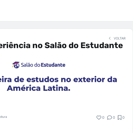
VOLTAR
riência no Salão do Estudante
eitura
0
0
0