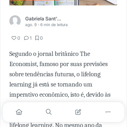
Gabriela Sant'Ana Morais
ago. 9 -
6 min de leitura
0
1
0
Segundo o jornal britânico The
Economist, famoso por suas previsões
sobre tendências futuras, o lifelong
learning já está se tornando um
imperativo econômico, isto é, devido às
diversas mudanças no mundo, já é
necessário a adoção de um estilo de vida
lifelong learning. No mesmo ano da