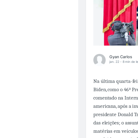
Gyan Carlos
jan. 22 -
8 min de le
Na última quarta-feir
Biden, como o 46º Pr
comentado na Intern
americana, após a inv
presidente Donald T
das eleições; o assu
matérias em veículo