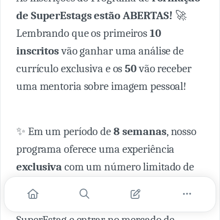
de SuperEstags estão ABERTAS!
🚀
Lembrando que os primeiros
10
inscritos
vão ganhar uma análise de
currículo exclusiva e os
50
vão receber
uma mentoria sobre imagem pessoal!
✨ Em um período de
8 semanas
, nosso
programa oferece uma experiência
exclusiva
com um número limitado de
vagas. Ele é repleto de conteúdo essencial
para ajudá-lo a se destacar como um
SuperEstag e entrar no mercado de