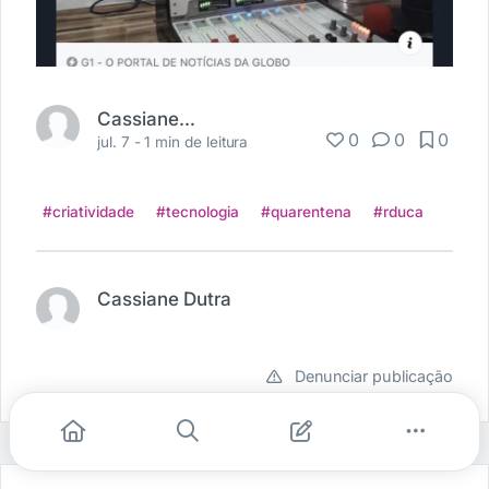
Cassiane Dutra
0
0
0
jul. 7 -
1 min de leitura
#criatividade
#tecnologia
#quarentena
#rduca
Cassiane Dutra
Denunciar publicação