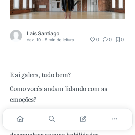
Laís Santiago
0
0
0
dez. 10 -
5 min de leitura
E aí galera, tudo bem?
Como vocês andam lidando com as
emoções?
Somos seres sociáveis por essência,mas
sabem o motivo da importância de