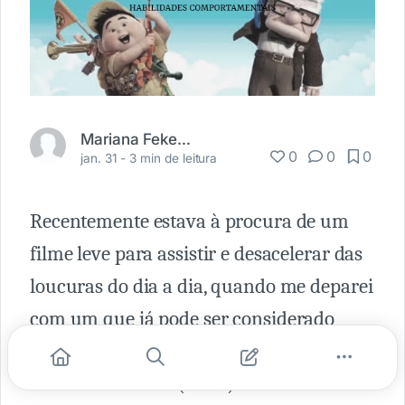
Mariana Fekete Oshima
0
0
0
jan. 31 -
3 min de leitura
Recentemente estava à procura de um
filme leve para assistir e desacelerar das
loucuras do dia a dia, quando me deparei
com um que já pode ser considerado
clássico das animações da Pixar:
Up -
Altas Aventuras
(2009). Não tive