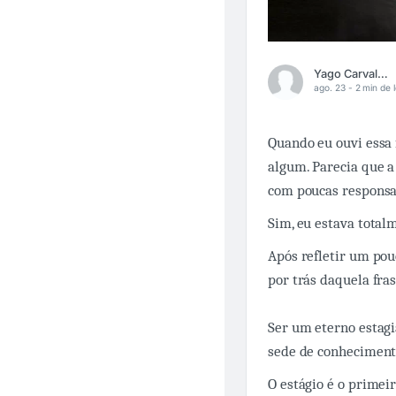
Yago Carvalho
ago. 23 -
2 min de l
Quando eu ouvi essa 
algum. Parecia que a
com poucas responsa
Sim, eu estava total
Após refletir um pou
por trás daquela fras
Ser um eterno estag
sede de conheciment
O estágio é o primei