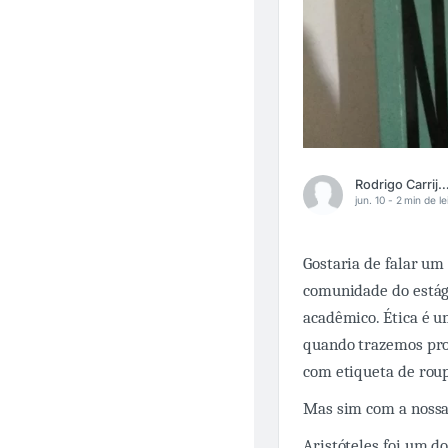
Rodrigo Carrijo Pime
jun. 10 -
2 min de le
Gostaria de falar u
comunidade do estág
acadêmico. Ética é u
quando trazemos pro 
com etiqueta de rou
Mas sim com a nossa
Aristóteles foi um do