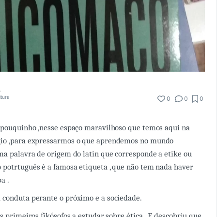
ntel
itura
0
0
0
m pouquinho ,nesse espaço maravilhoso que temos aqui na
io ,para expressarmos o que aprendemos no mundo
ma palavra de origem do latin que corresponde a etike ou
potrtuguês è a famosa etiqueta , que não tem nada haver
pa .
 conduta perante o próximo e a sociedade.
s primeiros fikósofos a estudar sobre ética . E descobriu que