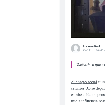
Helena Rodriguez
mar. 13 -
5 min de l
Você sabe o que é
Alienação social
é um
cenários. Ao se depar
estabelecida no pens
mídia influencia noss