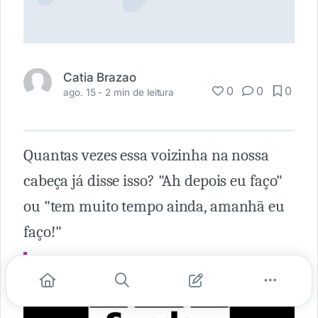
Catia Brazao
0
0
0
ago. 15 -
2 min de leitura
Quantas vezes essa voizinha na nossa
cabeça já disse isso? "Ah depois eu faço"
ou "tem muito tempo ainda, amanhã eu
faço!"
Aí os dias vão passando!