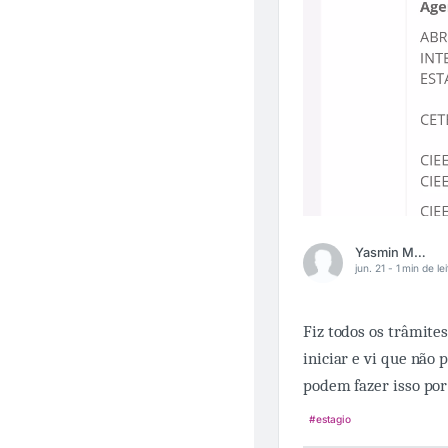
Yasmin Mello
jun. 21 -
1 min de le
Fiz todos os trâmites
iniciar e vi que não 
podem fazer isso por
#estagio